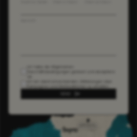
Anzahl an Gästen
Check-in Datum
Check-out Datum
Nachricht
Ich habe die
Allgemeinen
Geschäftsbedingungen gelesen und akzeptiere
sie
Ich bin damit einverstanden, Mitteilungen über
Kampagnen und Werbeaktionen zu erhalten.
SEND