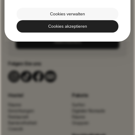
Bleiben Sie mit unseren neuesten Nachrichten
auf dem Laufenden
Cookies verwalten
Cookies akzeptieren
ABBONIEREN
Folgen Sie uns
Hostel
Pakete
Räume
Surfen
Einrichtungen
Digitaler Nomade
Restaurant
Räume
Barrierefreiheit
Gruppen
Cowork