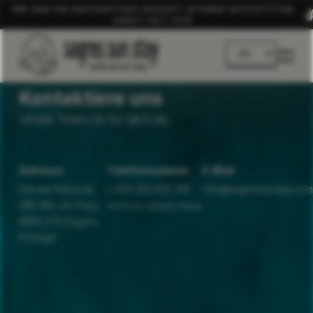
WIR SIND EIN EINZIGARTIGES KONZEPT IN EINEM GESCHÜTZTEN
GEBIET SEIT 2019
DE
EN
Kontaktiere uns
Unser Team ist für dich da.
Adresse
Telefonnummer
E-Mail
Estrada Nacional,
(+351) 282 625 345
info@sagressunstay.com
268 Sítio do Poço,
Anruf in ein nationales Festnetz
8650-375 Sagres
Portugal