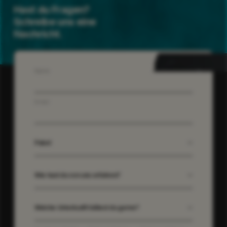
Hast du Fragen?
Schreibe uns eine
Nachricht.
Name
Email
Paket
Wie hast du von uns erfahren?
Welche Unterkunft hättest du gerne?