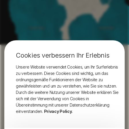
Cookies verbessern Ihr Erlebnis
37.017177
Estrada Nacional, 268
,
Unsere Website verwendet Cookies, um Ihr Surferlebnis
8650-375 Sagres
Portugal
-8.940258
zu verbessern. Diese Cookies sind wichtig, um das
(+351)
282 625 345
GPS Koordinaten
ordnungsgemäße Funktionieren der Website zu
Anruf in ein nationales Festnetz
gewährleisten und um zu verstehen, wie Sie sie nutzen.
info@sagressunstay.com
Durch die weitere Nutzung unserer Website erklären Sie
RNAL nº 93315/AL
sich mit der Verwendung von Cookies in
Übereinstimmung mit unserer Datenschutzerklärung
einverstanden.
Privacy Policy.
Abonnieren
unseren Newsletter