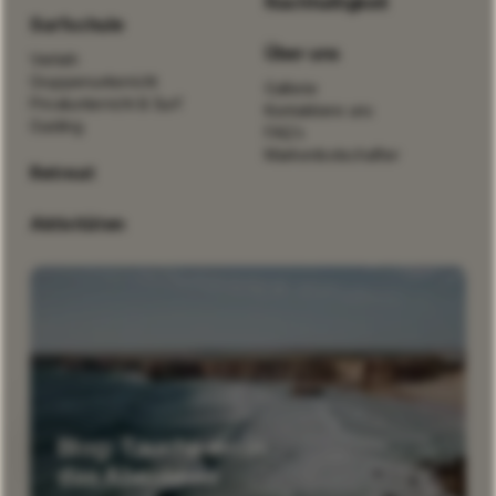
Nachhaltigkeit
Surfschule
Über uns
Verleih
Gruppenunterricht
Gallerie
Privatunterricht & Surf
Kontaktiere uns
Guiding
FAQ’s
Markenbotschafter
Retreat
Aktivitäten
Blog: Tauche ein in
das Abenteuer