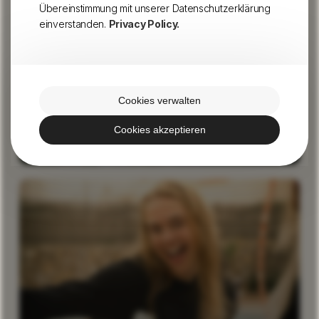
Übereinstimmung mit unserer Datenschutzerklärung
einverstanden.
Privacy Policy.
Cookies verwalten
Cookies akzeptieren
Freundesgruppe