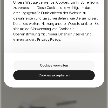
Unsere Website verwendet Cookies, um Ihr Surferlebnis
zu verbessern. Diese Cookies sind wichtig, um das
Lunch Box
ordnungsgemäße Funktionieren der Website zu
gewährleisten und um zu verstehen, wie Sie sie nutzen.
Lunchbox für jeden Surftag.
Durch die weitere Nutzung unserer Website erklären Sie
sich mit der Verwendung von Cookies in
Übereinstimmung mit unserer Datenschutzerklärung
einverstanden.
Privacy Policy.
Hochwertige Ausrüstung
Um das Beste aus deinem Surferlebnis
Cookies verwalten
herauszuholen.
Cookies akzeptieren