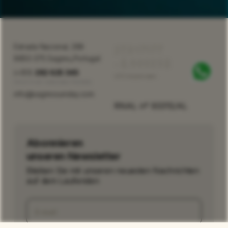
37.017177
Estrada Nacional, 268
,
8650-375 Sagres
Portugal
-8.940258
(+351)
282 625 345
GPS Koordinaten
Anruf in ein nationales Festnetz
info@sagressunstay.com
RNAL nº 93315/AL
Abonnieren
unseren Newsletter
Bleiben Sie mit unseren neuesten Nachrichten
auf dem Laufenden