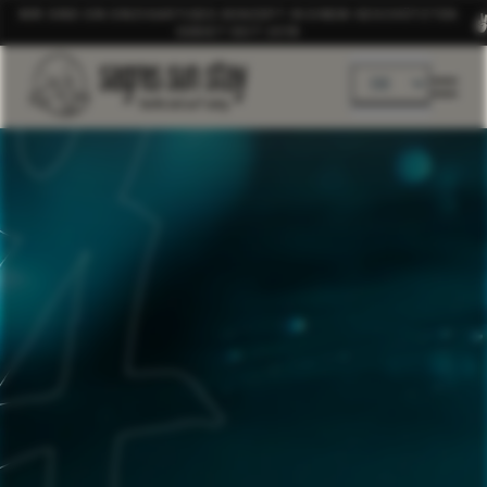
WIR SIND EIN EINZIGARTIGES KONZEPT IN EINEM GESCHÜTZTEN
GEBIET SEIT 2019
DE
EN