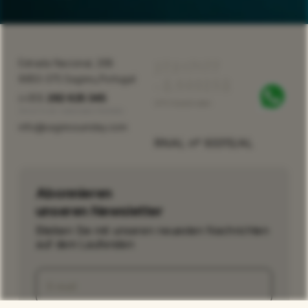
37.017177
Estrada Nacional, 268
,
8650-375 Sagres
Portugal
-8.940258
(+351)
282 625 345
GPS Koordinaten
Anruf in ein nationales Festnetz
info@sagressunstay.com
RNAL nº 93315/AL
Abonnieren
unseren Newsletter
Bleiben Sie mit unseren neuesten Nachrichten
auf dem Laufenden