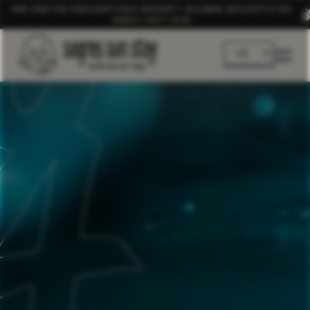
WIR SIND EIN EINZIGARTIGES KONZEPT IN EINEM GESCHÜTZTEN
GEBIET SEIT 2019
DE
EN