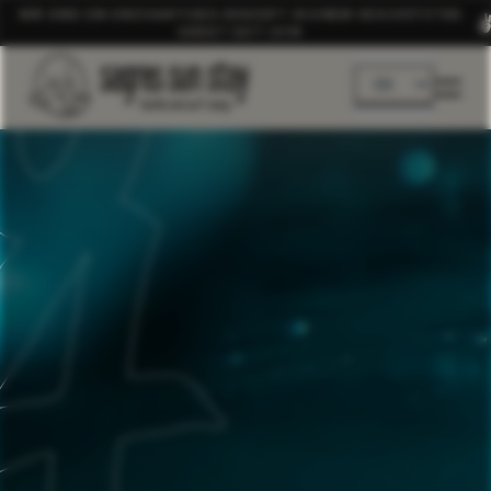
WIR SIND EIN EINZIGARTIGES KONZEPT IN EINEM GESCHÜTZTEN
GEBIET SEIT 2019
DE
EN