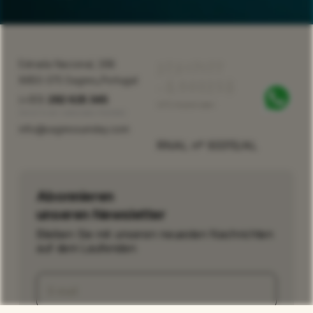
37.017177
Estrada Nacional, 268
,
8650-375 Sagres
Portugal
-8.940258
(+351)
282 625 345
GPS Koordinaten
Anruf in ein nationales Festnetz
info@sagressunstay.com
RNAL nº 93315/AL
Abonnieren
unseren Newsletter
Bleiben Sie mit unseren neuesten Nachrichten
auf dem Laufenden