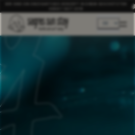
WIR SIND EIN EINZIGARTIGES KONZEPT IN EINEM GESCHÜTZTEN
GEBIET SEIT 2019
DE
EN