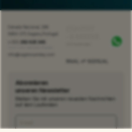
37.017177
Estrada Nacional, 268
,
8650-375 Sagres
Portugal
-8.940258
(+351)
282 625 345
GPS Koordinaten
Anruf in ein nationales Festnetz
info@sagressunstay.com
RNAL nº 93315/AL
Abonnieren
unseren Newsletter
Bleiben Sie mit unseren neuesten Nachrichten
auf dem Laufenden